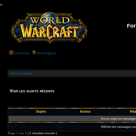
-
For
Connexion
M’enregistrer
Index du forum
Voir les sujets récents
Sujets
Auteur
Rép
Aucun sujet ou message 
Afficher les messages po
Page
1
sur
1
[ 0 résultats trouvés ]