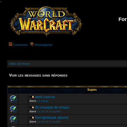
-
For
Connexion
M’enregistrer
Index du forum
Voir les messages sans réponses
Sujets
petit coucou
dans
Le bazar
En manque de temps
dans
La vie de la guilde
Perrigrintouk absent
dans
La vie de la guilde