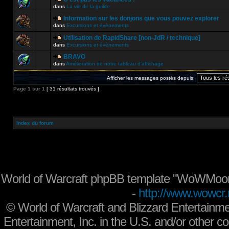
dans
La vie de la guilde
Information sur les donjons que vous pouvez explorer
dans
Excursions et évènements
Utilisation de RapidShare [non-JdR / technique]
dans
Excursions et évènements
BRAVO
dans
Amélioration de notre tableau d'affichage
Afficher les messages postés depuis:
Page
1
sur
1
[ 31 résultats trouvés ]
Index du forum
World of Warcraft phpBB template "WoWMoon
-
http://www.wowcr.
©
World of Warcraft and Blizzard Entertainme
Entertainment, Inc. in the U.S. and/or other co