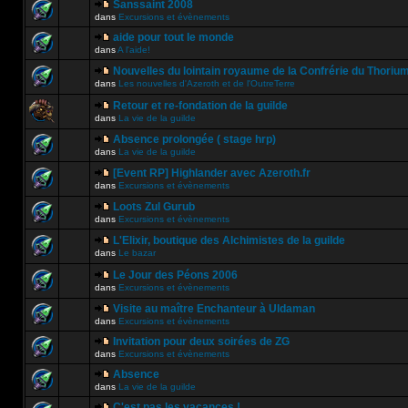
Sanssaint 2008
dans
Excursions et évènements
aide pour tout le monde
dans
A l'aide!
Nouvelles du lointain royaume de la Confrérie du Thoriu
dans
Les nouvelles d'Azeroth et de l'OutreTerre
Retour et re-fondation de la guilde
dans
La vie de la guilde
Absence prolongée ( stage hrp)
dans
La vie de la guilde
[Event RP] Highlander avec Azeroth.fr
dans
Excursions et évènements
Loots Zul Gurub
dans
Excursions et évènements
L'Elixir, boutique des Alchimistes de la guilde
dans
Le bazar
Le Jour des Péons 2006
dans
Excursions et évènements
Visite au maître Enchanteur à Uldaman
dans
Excursions et évènements
Invitation pour deux soirées de ZG
dans
Excursions et évènements
Absence
dans
La vie de la guilde
C'est pas les vacances !