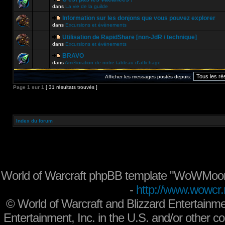
dans
La vie de la guilde
Information sur les donjons que vous pouvez explorer
dans
Excursions et évènements
Utilisation de RapidShare [non-JdR / technique]
dans
Excursions et évènements
BRAVO
dans
Amélioration de notre tableau d'affichage
Afficher les messages postés depuis:
Page
1
sur
1
[ 31 résultats trouvés ]
Index du forum
World of Warcraft phpBB template "WoWMoon
-
http://www.wowcr.
©
World of Warcraft and Blizzard Entertainme
Entertainment, Inc. in the U.S. and/or other co