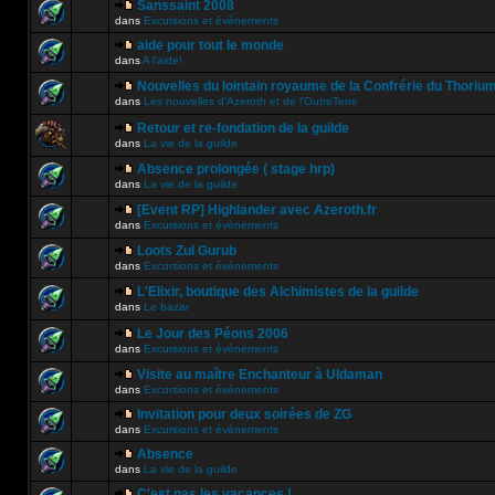
Sanssaint 2008
dans
Excursions et évènements
aide pour tout le monde
dans
A l'aide!
Nouvelles du lointain royaume de la Confrérie du Thoriu
dans
Les nouvelles d'Azeroth et de l'OutreTerre
Retour et re-fondation de la guilde
dans
La vie de la guilde
Absence prolongée ( stage hrp)
dans
La vie de la guilde
[Event RP] Highlander avec Azeroth.fr
dans
Excursions et évènements
Loots Zul Gurub
dans
Excursions et évènements
L'Elixir, boutique des Alchimistes de la guilde
dans
Le bazar
Le Jour des Péons 2006
dans
Excursions et évènements
Visite au maître Enchanteur à Uldaman
dans
Excursions et évènements
Invitation pour deux soirées de ZG
dans
Excursions et évènements
Absence
dans
La vie de la guilde
C'est pas les vacances !