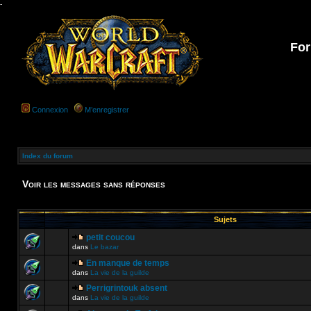
-
For
Connexion
M’enregistrer
Index du forum
Voir les messages sans réponses
Sujets
petit coucou
dans
Le bazar
En manque de temps
dans
La vie de la guilde
Perrigrintouk absent
dans
La vie de la guilde