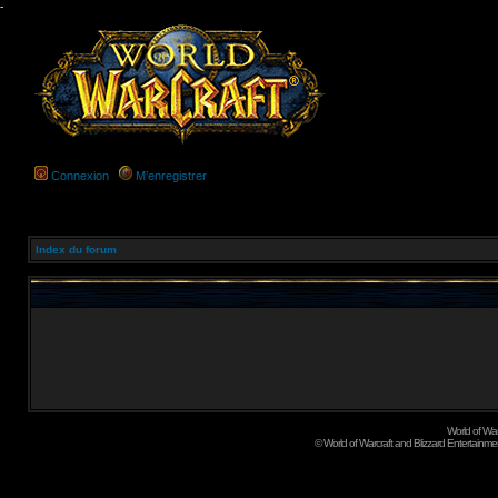
-
Connexion
M’enregistrer
Index du forum
World of Wa
©
World of Warcraft and Blizzard Entertainment