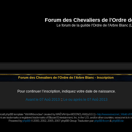
Forum des Chevaliers de l'Ordre d
Le forum de la guilde l'Ordre de l'Arbre Blanc (
Forum des Chevaliers de l'Ordre de l'Arbre Blanc - Inscription
Pour continuer l’inscription, indiquez votre date de naissance.
Avant le 07 Aoû 2013
::
Le ou après le 07 Aoû 2013
rcraft phpBB template "WoWMoonclaw" created by
MAËVAH
(ex-
MOONCLAW
) (v3.0.1) -
http://www.wowcr.net
,
World of W
 are trademarks or registered trademarks of Blizzard Entertainment, Inc. in the U.S. and/or other countries. wowcr.net is in 
Powered by
phpBB
© 2000, 2002, 2005, 2007 phpBB Group
Traduction par:
phpBB-fr.com
&
phpBB.biz