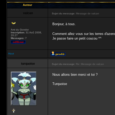
Auteur
valcan
Sujet du message:
Message de valcan
Bonjour, à tous.
Ami du Gondor
Inscription:
31 Aoû 2008,
Comment allez vous sur les terres d'azer
20:27
Je passe faire un petit coucou ^^
Messages:
7
Haut
turquoise
Sujet du message:
Re: Message de valcan
Nous allons bien merci et toi ?
Turquoise