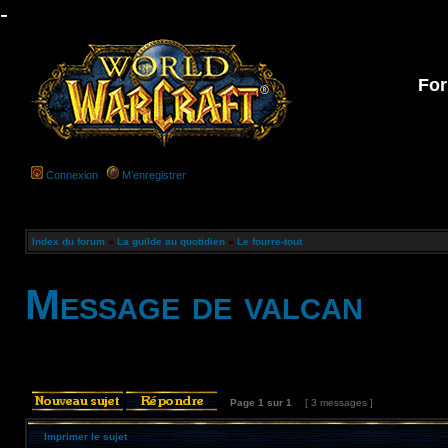
-
For
Connexion
M’enregistrer
Index du forum
»
La guilde au quotidien
»
Le fourre-tout
Message de valcan
Page
1
sur
1
[ 3 messages ]
Imprimer le sujet