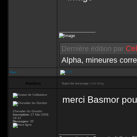
_________________
Cel
Dernière édition par
Alpha, mineures corre
Haut
Kaelisse
Sujet du message:
Lich King
merci Basmor pou
Chevalier du Gondor
Inscription:
27 Mai 2008,
19:12
Messages:
35
_________________