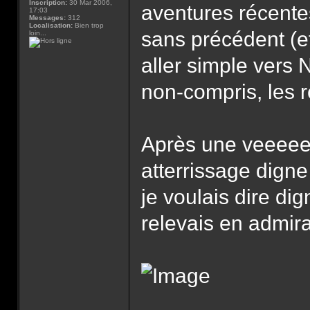
Inscription:
30 Mar 2006,
aventures récentes
17:03
Messages:
312
Localisation:
Bien trop
sans précédent (e
loin...
aller simple vers 
non-compris, les 
Après une veeeeee
atterrissage digne 
je voulais dire di
relevais en admira