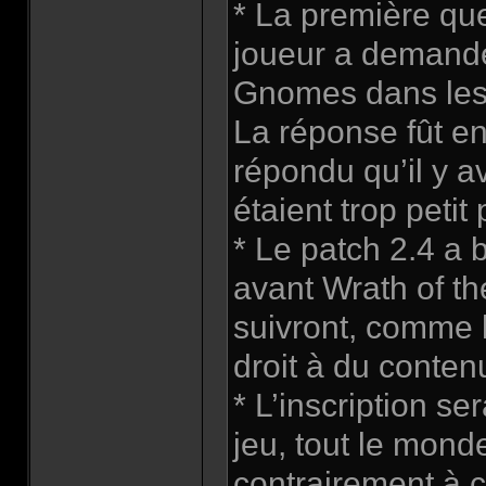
* La première que
joueur a demandé
Gnomes dans les 
La réponse fût e
répondu qu’il y 
étaient trop petit
* Le patch 2.4 a 
avant Wrath of th
suivront, comme l
droit à du conte
* L’inscription se
jeu, tout le mond
contrairement à c