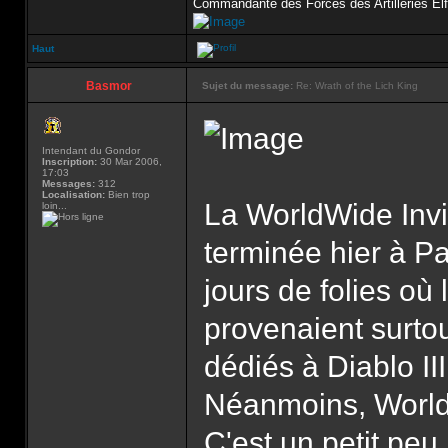
Commandante des Forces des Artilleries Elf
Haut
Basmor
Sujet du message:
Re: Wrath of the Lich King
Intendant du Gondor
Inscription:
30 Mar 2006,
17:03
Messages:
312
Localisation:
Bien trop
La WorldWide Invi
loin...
terminée hier à Pa
jours de folies où 
provenaient surto
dédiés à Diablo I
Néanmoins, World o
C'est un petit peu