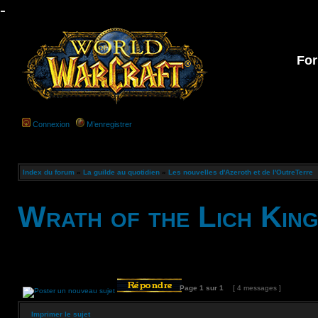
-
For
Connexion
M’enregistrer
Index du forum
»
La guilde au quotidien
»
Les nouvelles d'Azeroth et de l'OutreTerre
Wrath of the Lich Kin
Page
1
sur
1
[ 4 messages ]
Imprimer le sujet