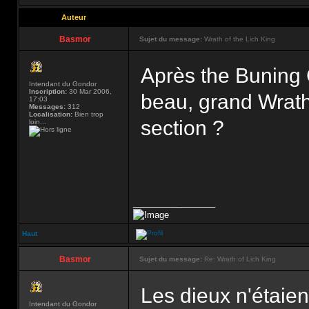
Auteur
Basmor
Sujet du message:
Wrath of the Lich King
Après the Buning C
Intendant du Gondor
Inscription:
30 Mar 2006,
beau, grand Wrath 
17:03
Messages:
312
Localisation:
Bien trop
section ?
loin...
_________________
Haut
Basmor
Sujet du message:
Re: Wrath of Lich King
Les dieux n'étaien
Intendant du Gondor