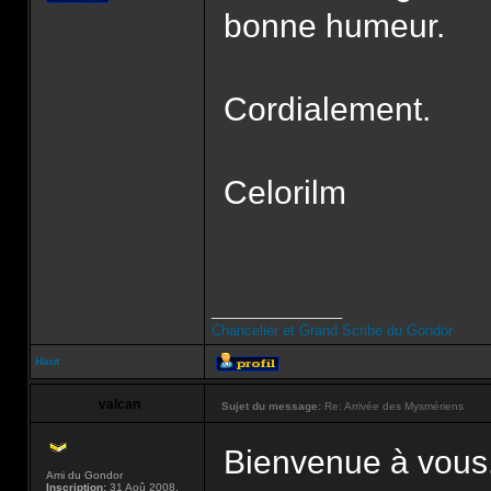
bonne humeur.
Cordialement.
Celorilm
_________________
Chancelier et Grand Scribe du Gondor
Haut
valcan
Sujet du message:
Re: Arrivée des Mysmériens
Bienvenue à vous
Ami du Gondor
Inscription:
31 Aoû 2008,