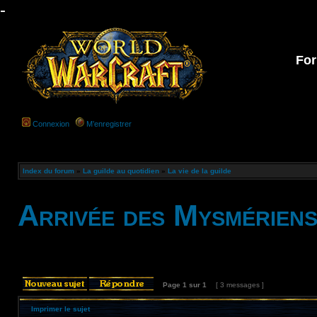
-
For
Connexion
M’enregistrer
Index du forum
»
La guilde au quotidien
»
La vie de la guilde
Arrivée des Mysmérien
Page
1
sur
1
[ 3 messages ]
Imprimer le sujet