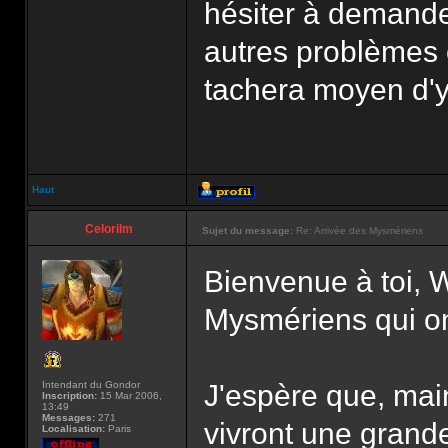
hésiter à demande
autres problèmes 
tachera moyen d'y
Haut
Celorilm
Sujet du message:
Re: Arrivée des Mysmériens
Bienvenue à toi, 
Mysmériens qui on
Intendant du Gondor
J'espère que, mai
Inscription:
15 Mar 2006,
13:49
Messages:
271
vivront une grande
Localisation:
Paris