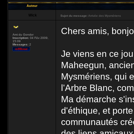
Auteur
Wick
Sujet du message:
Arrivée des Mysmériens
Chers amis, bonjo
Ami du Gondor
Inscription:
04 Fév 2009,
15:09
Messages:
2
Je viens en ce jou
Maheegun, anciens
Mysmériens, qui e
l'Arbre Blanc, co
Ma démarche s'ins
d'éthique, et porte
communautés crée
des liens amicaux