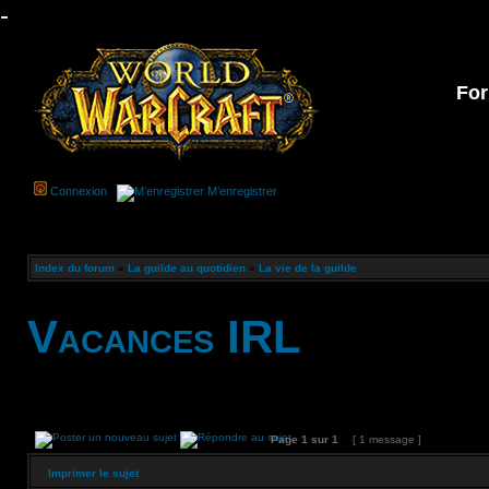
-
For
Connexion
M’enregistrer
Index du forum
»
La guilde au quotidien
»
La vie de la guilde
Vacances IRL
Page
1
sur
1
[ 1 message ]
Imprimer le sujet