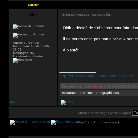
Auteur
Olrik
Sujet du message:
Vacances IRL
Olrik a décidé de s'absenter pour faire d
Il ne pourra donc pas participer aux sorties
Ancien du Gondor
Inscription:
19 Mar 2006,
23:53
A bientôt
Messages:
94
Localisation:
Centre
_________________
http://eu.wowarmory.com/character-sheet ..
Celorilm
Dernière édition par
le 20 Mai 2009, 03:22, é
mineures corrections orthographiques
Haut
Afficher les messages postés depuis:
Page
1
sur
1
[ 1 message ]