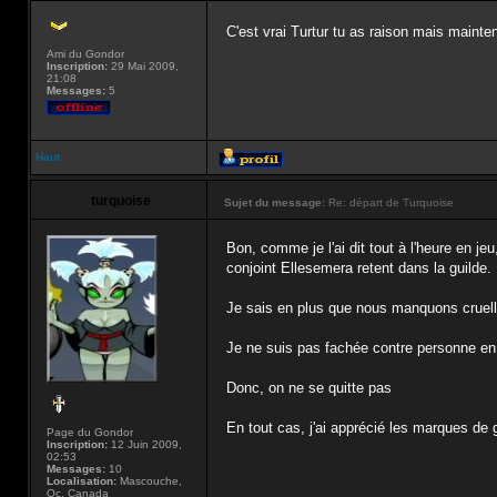
C'est vrai Turtur tu as raison mais mainten
Ami du Gondor
Inscription:
29 Mai 2009,
21:08
Messages:
5
Haut
turquoise
Sujet du message:
Re: départ de Turquoise
Bon, comme je l'ai dit tout à l'heure en jeu
conjoint Ellesemera retent dans la guilde.
Je sais en plus que nous manquons cruelle
Je ne suis pas fachée contre personne en pa
Donc, on ne se quitte pas
En tout cas, j'ai apprécié les marques de g
Page du Gondor
Inscription:
12 Juin 2009,
02:53
Messages:
10
Localisation:
Mascouche,
Qc, Canada