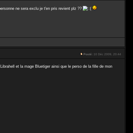
personne ne sera exclu je t'en pris revient plz ??
Posté:
10 Déc 2009, 20:44
 Librahell et la mage Bluetiger ainsi que le perso de la fille de mon