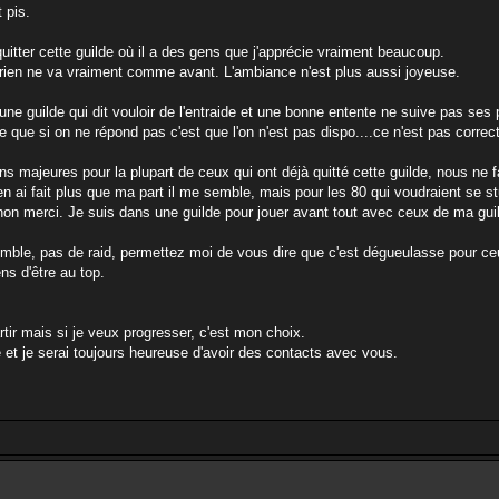
 pis.
itter cette guilde où il a des gens que j'apprécie vraiment beaucoup.
us rien ne va vraiment comme avant. L'ambiance n'est plus aussi joyeuse.
une guilde qui dit vouloir de l'entraide et une bonne entente ne suive pas se
 que si on ne répond pas c'est que l'on n'est pas dispo....ce n'est pas correct. 
ons majeures pour la plupart de ceux qui ont déjà quitté cette guilde, nous ne
t j'en ai fait plus que ma part il me semble, mais pour les 80 qui voudraient s
 non merci. Je suis dans une guilde pour jouer avant tout avec ceux de ma guilde
umble, pas de raid, permettez moi de vous dire que c'est dégueulasse pour c
ns d'être au top.
rtir mais si je veux progresser, c'est mon choix.
e et je serai toujours heureuse d'avoir des contacts avec vous.