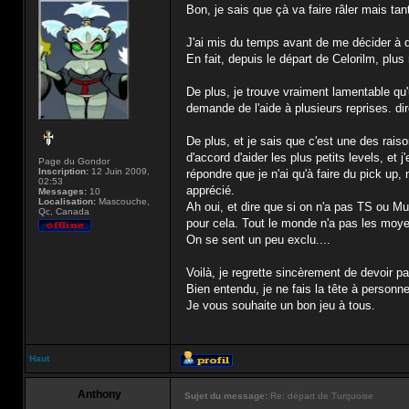
Bon, je sais que çà va faire râler mais tant
J'ai mis du temps avant de me décider à qu
En fait, depuis le départ de Celorilm, pl
De plus, je trouve vraiment lamentable qu'
demande de l'aide à plusieurs reprises. dire
De plus, et je sais que c'est une des rais
d'accord d'aider les plus petits levels, e
Page du Gondor
Inscription:
12 Juin 2009,
répondre que je n'ai qu'à faire du pick up,
02:53
apprécié.
Messages:
10
Localisation:
Mascouche,
Ah oui, et dire que si on n'a pas TS ou M
Qc, Canada
pour cela. Tout le monde n'a pas les moye
On se sent un peu exclu....
Voilà, je regrette sincèrement de devoir pa
Bien entendu, je ne fais la tête à personn
Je vous souhaite un bon jeu à tous.
Haut
Anthony
Sujet du message:
Re: départ de Turquoise