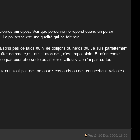
s propres principes. Voir que personne ne répond quand un perso
La politesse est une qualité qui se fait rare....
 faisons pas de raids 80 ni de donjons ou héros 80. Je suis parfaitement
e stuffer comme c,est aussi mon cas, c'est impossible. Et m'entendre
 pas pour être seule ou aller voir ailleurs. Je n'ai pas du tout
eux qui n'ont pas des pc assez costauds ou des connections valables
Posté:
10 Déc 2009, 19:06