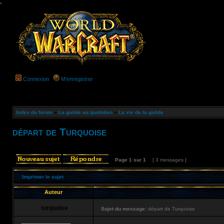
-
Connexion
M’enregistrer
Index du forum
»
La guilde au quotidien
»
La vie de la guilde
départ de Turquoise
Page
1
sur
1
[ 3 messages ]
Imprimer le sujet
Auteur
turquoise
Sujet du message:
départ de Turquoise