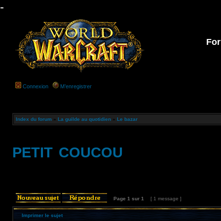
-
For
Connexion
M’enregistrer
Index du forum
»
La guilde au quotidien
»
Le bazar
petit coucou
Page
1
sur
1
[ 1 message ]
Imprimer le sujet