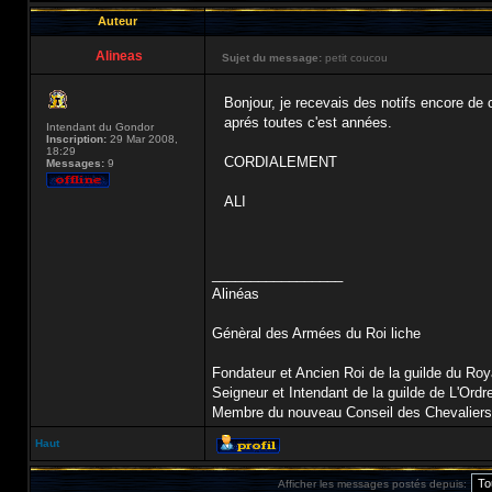
Auteur
Alineas
Sujet du message:
petit coucou
Bonjour, je recevais des notifs encore de
aprés toutes c'est années.
Intendant du Gondor
Inscription:
29 Mar 2008,
18:29
CORDIALEMENT
Messages:
9
ALI
_________________
Alinéas
Génèral des Armées du Roi liche
Fondateur et Ancien Roi de la guilde du R
Seigneur et Intendant de la guilde de L'Ordr
Membre du nouveau Conseil des Chevaliers d
Haut
Afficher les messages postés depuis: