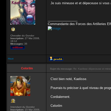
Je suis mineuse et et dépeceuse si vous 
_________________
Commandante des Forces des Artilleries Elf
Chevalier du Gondor
Inscription:
27 Mai 2008,
19:12
Messages:
35
Haut
Celorilm
Sujet du message:
Re: Kaelisse dépeceuse et mine
C'est bien noté, Kaelisse.
Pourrais-tu préciser à quel niveau de pro
Cordialement.
Celorilm
Intendant du Gondor
Inscription:
15 Mar 2006,