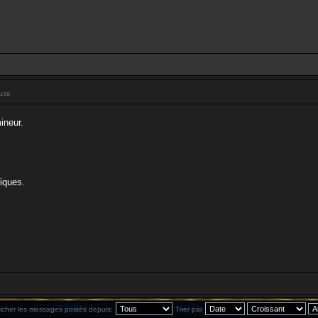
use
ineur.
iques.
ficher les messages postés depuis:
Trier par