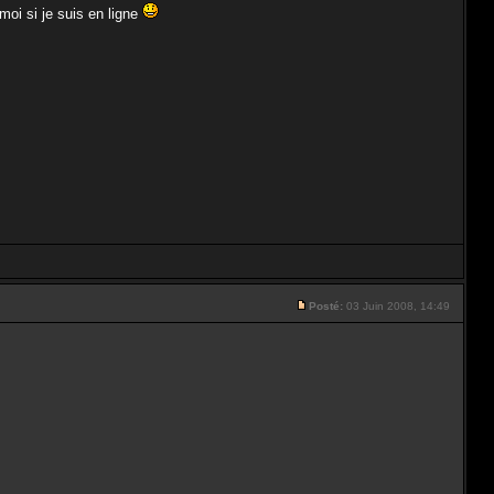
oi si je suis en ligne
Posté:
03 Juin 2008, 14:49