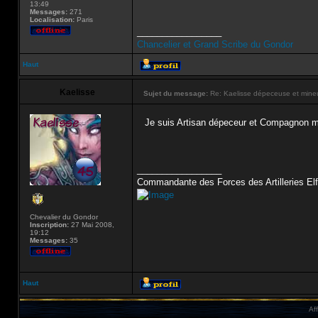
13:49
Messages:
271
Localisation:
Paris
_________________
Chancelier et Grand Scribe du Gondor
Haut
Kaelisse
Sujet du message:
Re: Kaelisse dépeceuse et mine
Je suis Artisan dépeceur et Compagnon m
_________________
Commandante des Forces des Artilleries Elf
Chevalier du Gondor
Inscription:
27 Mai 2008,
19:12
Messages:
35
Haut
Af