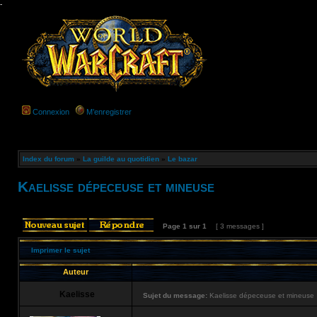
-
Connexion
M’enregistrer
Index du forum
»
La guilde au quotidien
»
Le bazar
Kaelisse dépeceuse et mineuse
Page
1
sur
1
[ 3 messages ]
Imprimer le sujet
Auteur
Kaelisse
Sujet du message:
Kaelisse dépeceuse et mineuse