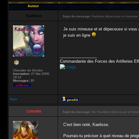
Auteur
Kaelisse
Sujet du message:
Kaelisse dépeceuse et mineuse
Je suis mineuse et et dépeceuse si vous 
je suis en ligne
_________________
Commandante des Forces des Artilleries Elf
Chevalier du Gondor
Inscription:
27 Mai 2008,
19:12
Messages:
35
Haut
Celorilm
Sujet du message:
Re: Kaelisse dépeceuse et mine
C'est bien noté, Kaelisse.
Pourrais-tu préciser à quel niveau de pro