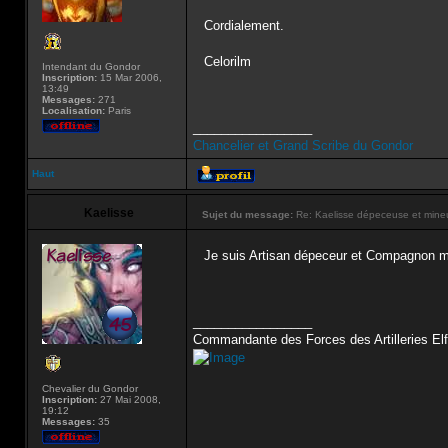
Cordialement.
Celorilm
Intendant du Gondor
Inscription:
15 Mar 2006,
13:49
Messages:
271
Localisation:
Paris
_________________
Chancelier et Grand Scribe du Gondor
Haut
Kaelisse
Sujet du message:
Re: Kaelisse dépeceuse et mine
Je suis Artisan dépeceur et Compagnon m
_________________
Commandante des Forces des Artilleries Elf
Chevalier du Gondor
Inscription:
27 Mai 2008,
19:12
Messages:
35