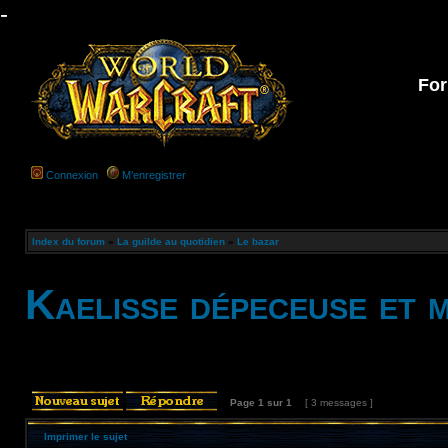
-
For
Connexion
M’enregistrer
Index du forum
»
La guilde au quotidien
»
Le bazar
Kaelisse dépeceuse et 
Page
1
sur
1
[ 3 messages ]
Imprimer le sujet