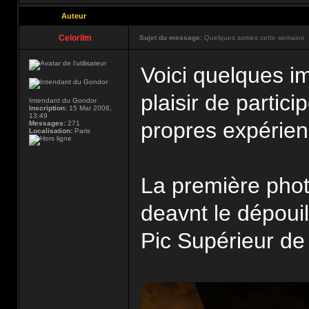
Auteur
Celorilm
Sujet du message:
Quelques sorties cette semaine
Voici quelques im
plaisir de partic
Intendant du Gondor
Inscription:
15 Mar 2006,
13:49
propres expérie
Messages:
271
Localisation:
Paris
La première phot
deavnt le dépouil
Pic Supérieur de