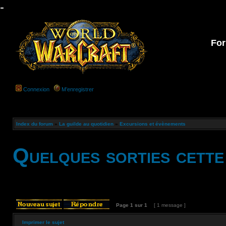
-
For
Connexion
M’enregistrer
Index du forum
»
La guilde au quotidien
»
Excursions et évènements
Quelques sorties cette
Page
1
sur
1
[ 1 message ]
Imprimer le sujet