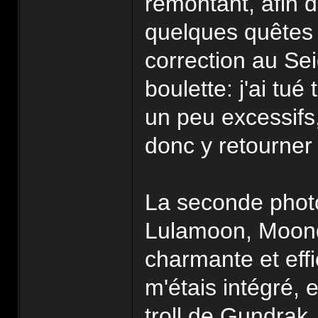
remontant, afin d
quelques quêtes 
correction au Sei
boulette: j'ai tu
un peu excessifs,
donc y retourne
La seconde phot
Lulamoon, Moonda
charmante et eff
m'étais intégré, 
troll de Gundrak, 