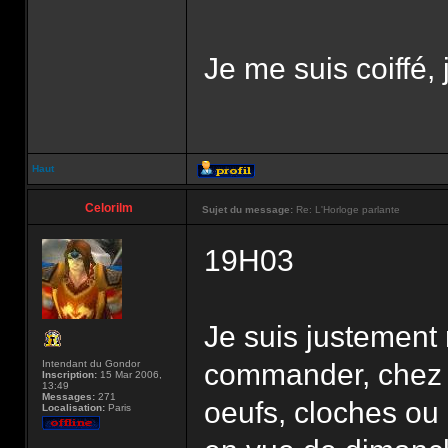
Je me suis coiffé, 
Haut
Celorilm
Sujet du message:
Re: L'Horloge parlante
19H03
Je suis justement r
Intendant du Gondor
commander, chez 
Inscription:
15 Mar 2006,
13:49
Messages:
271
oeufs, cloches ou 
Localisation:
Paris