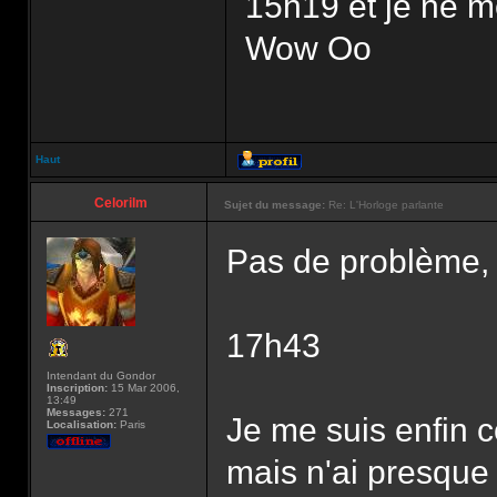
15h19 et je ne m
Wow Oo
Haut
Celorilm
Sujet du message:
Re: L'Horloge parlante
Pas de problème, l
17h43
Intendant du Gondor
Inscription:
15 Mar 2006,
13:49
Messages:
271
Je me suis enfin 
Localisation:
Paris
mais n'ai presque 