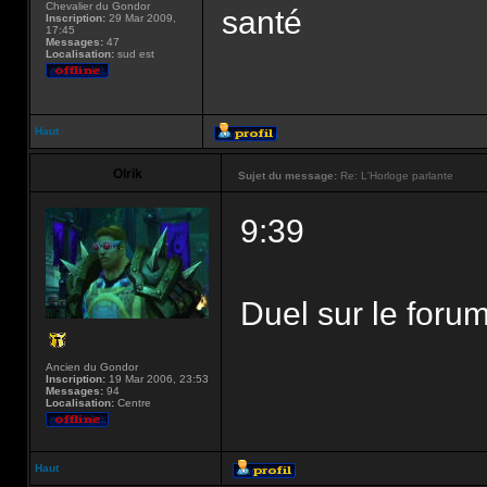
Chevalier du Gondor
santé
Inscription:
29 Mar 2009,
17:45
Messages:
47
Localisation:
sud est
Haut
Olrik
Sujet du message:
Re: L'Horloge parlante
9:39
Duel sur le forum
Ancien du Gondor
Inscription:
19 Mar 2006, 23:53
Messages:
94
Localisation:
Centre
Haut