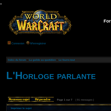
-
For
Connexion
M’enregistrer
Index du forum
»
La guilde au quotidien
»
Le fourre-tout
L'Horloge parlante
Page
1
sur
7
[ 91 messages ]
Imprimer le sujet