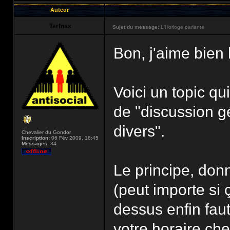
Auteur
Tarfnax
Sujet du message:
L'Horloge parlante
Bon, j'aime bien 
Voici un topic qu
de "discussion gé
divers".
Chevalier du Gondor
Inscription:
06 Fév 2009, 18:45
Messages:
34
Le principe, donn
(peut importe si 
dessus enfin fau
votre horaire ch