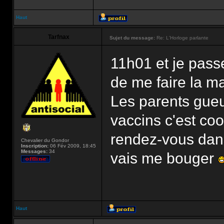
Haut
Tarfnax
Sujet du message:
Re: L'Horloge parlante
11h01 et je passe
de me faire la ma
Les parents gueu
vaccins c'est co
rendez-vous dans 
Chevalier du Gondor
Inscription:
06 Fév 2009, 18:45
Messages:
34
vais me bouger
Haut