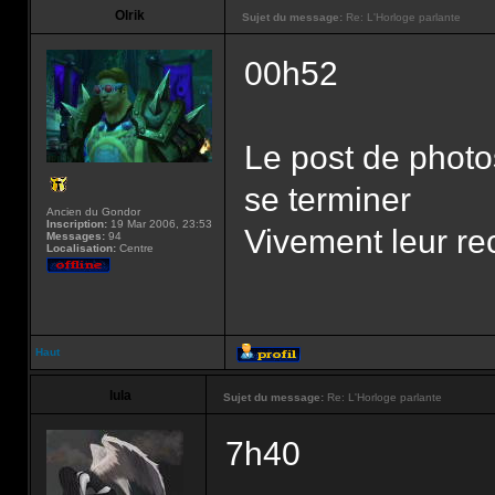
Olrik
Sujet du message:
Re: L'Horloge parlante
00h52
Le post de photo
se terminer
Ancien du Gondor
Inscription:
19 Mar 2006, 23:53
Vivement leur rec
Messages:
94
Localisation:
Centre
Haut
lula
Sujet du message:
Re: L'Horloge parlante
7h40