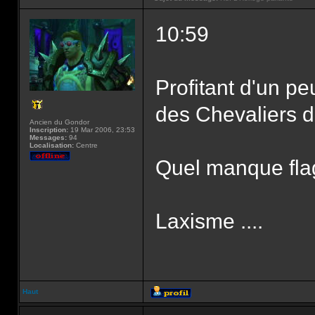
10:59
Profitant d'un pe
des Chevaliers de
Ancien du Gondor
Inscription:
19 Mar 2006, 23:53
Messages:
94
Localisation:
Centre
Quel manque flag
Laxisme ....
Haut