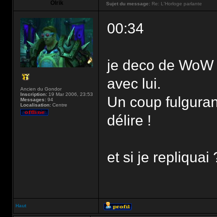
Olrik
Sujet du message:
Re: L'Horloge parlante
00:34
je deco de WoW 
avec lui.
Ancien du Gondor
Inscription:
19 Mar 2006, 23:53
Un coup fulguran
Messages:
94
Localisation:
Centre
délire !
et si je repliquai 
Haut