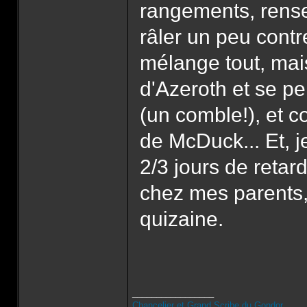
rangements, rense
râler un peu cont
mélange tout, mais 
d'Azeroth et se p
(un comble!), et 
de McDuck... Et, j
2/3 jours de retar
chez mes parents, 
quizaine.
_________________
Chancelier et Grand Scribe du Gondor