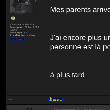
Mes parents arrive
.............
Chevalier du Gondor
Inscription:
29 Mar 2009,
17:45
Messages:
47
J'ai encore plus 
Localisation:
sud est
personne est là po
à plus tard
Haut
Olrik
Sujet du message:
Re: L'Horloge parlante