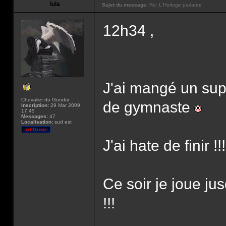
lula
Sujet du message:
Re: L'Horloge parlante
12h34 ,
J'ai mangé un sup
Chevalier du Gondor
de gymnaste
Inscription:
29 Mar 2009,
17:45
Messages:
47
Localisation:
sud est
J'ai hate de finir !!!
Ce soir je joue j
!!!