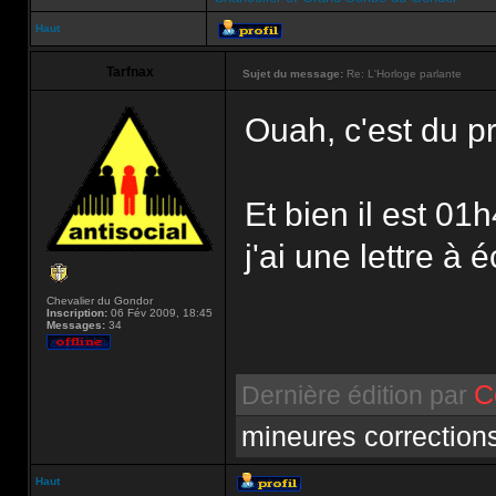
Haut
Tarfnax
Sujet du message:
Re: L'Horloge parlante
Ouah, c'est du p
Et bien il est 01h
j'ai une lettre à é
Chevalier du Gondor
Inscription:
06 Fév 2009, 18:45
Messages:
34
C
Dernière édition par
mineures correction
Haut