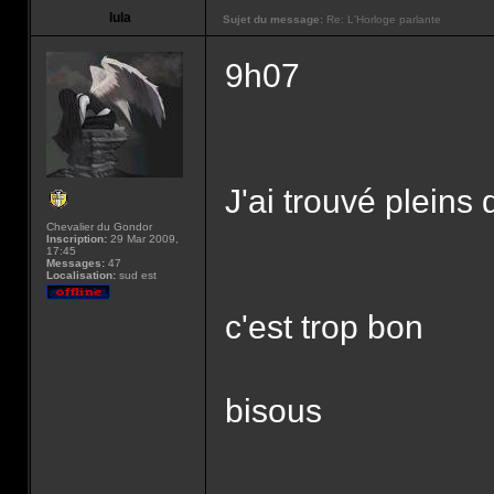
lula
Sujet du message:
Re: L'Horloge parlante
9h07
J'ai trouvé pleins d
Chevalier du Gondor
Inscription:
29 Mar 2009,
17:45
Messages:
47
Localisation:
sud est
c'est trop bon
bisous