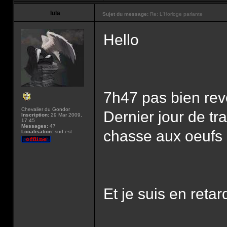
lula
Sujet du message:
Re: L'Horloge parlante
Hello
7h47 pas bien reve
Chevalier du Gondor
Dernier jour de t
Inscription:
29 Mar 2009,
17:45
Messages:
47
chasse aux oeufs à
Localisation:
sud est
Et je suis en retar