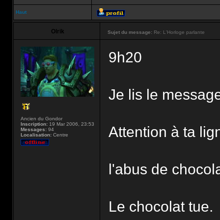
Haut
Olrik
Sujet du message:
Re: L'Horloge parlante
9h20
Je lis le message
Ancien du Gondor
Inscription:
19 Mar 2006, 23:53
Attention à ta lig
Messages:
94
Localisation:
Centre
l'abus de chocol
Le chocolat tue.