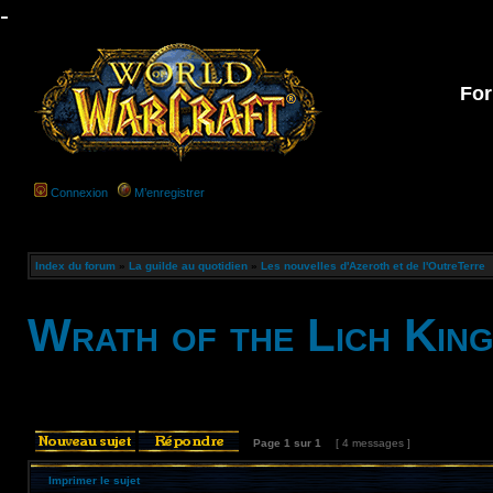
-
For
Connexion
M’enregistrer
Index du forum
»
La guilde au quotidien
»
Les nouvelles d'Azeroth et de l'OutreTerre
Wrath of the Lich Kin
Page
1
sur
1
[ 4 messages ]
Imprimer le sujet