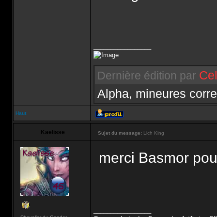
_________________
Cel
Dernière édition par
Alpha, mineures corre
Haut
Kaelisse
Sujet du message:
Lich King
merci Basmor pou
_________________