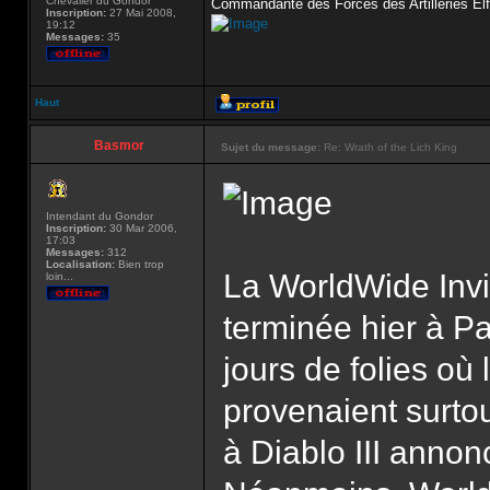
Chevalier du Gondor
Commandante des Forces des Artilleries Elf
Inscription:
27 Mai 2008,
19:12
Messages:
35
Haut
Basmor
Sujet du message:
Re: Wrath of the Lich King
Intendant du Gondor
Inscription:
30 Mar 2006,
17:03
Messages:
312
Localisation:
Bien trop
La WorldWide Invi
loin...
terminée hier à Pa
jours de folies où 
provenaient surto
à Diablo III anno