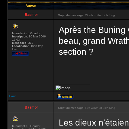
Auteur
Basmor
Sujet du message:
Wrath of the Lich King
Après the Buning C
Intendant du Gondor
Inscription:
30 Mar 2006,
beau, grand Wrath 
17:03
Messages:
312
Localisation:
Bien trop
section ?
loin...
_________________
Haut
Basmor
Sujet du message:
Re: Wrath of Lich King
Les dieux n'étaien
Intendant du Gondor