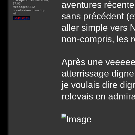
Inscription:
30 Mar 2006,
aventures récentes
17:03
Messages:
312
Localisation:
Bien trop
sans précédent (e
loin...
aller simple vers 
non-compris, les 
Après une veeeeee
atterrissage digne 
je voulais dire di
relevais en admira