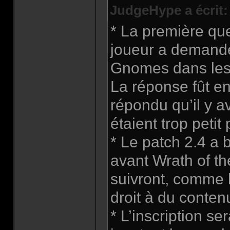
JudgeHype a écrit:
* La première que
joueur a demandé
Gnomes dans les 
La réponse fût e
répondu qu’il y 
étaient trop petit
* Le patch 2.4 a 
avant Wrath of th
suivront, comme l
droit à du conte
* L’inscription se